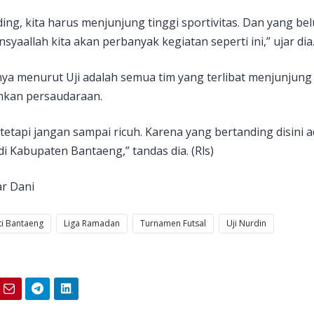
ing, kita harus menjunjung tinggi sportivitas. Dan yang 
syaallah kita akan perbanyak kegiatan seperti ini,” ujar dia
nya menurut Uji adalah semua tim yang terlibat menjunjung t
kan persaudaraan.
 tetapi jangan sampai ricuh. Karena yang bertanding disini
i Kabupaten Bantaeng,” tandas dia. (Rls)
ar Dani
i Bantaeng
Liga Ramadan
Turnamen Futsal
Uji Nurdin
Email
Telegram
LinkedIn