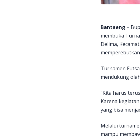
Bantaeng
– Bupa
membuka Turname
Delima, Kecamat
memperebutkan j
Turnamen Futsal
mendukung olahr
“Kita harus teru
Karena kegiatan 
yang bisa menjad
Melalui turname
mampu membawa 