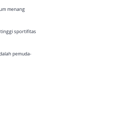
belum menang
.
inggi sportifitas
 adalah pemuda-