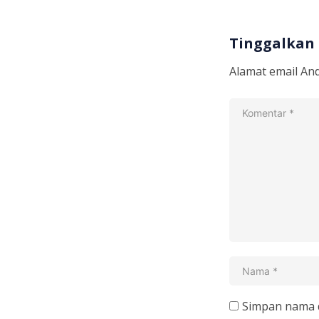
Tinggalkan
Alamat email And
Simpan nama d