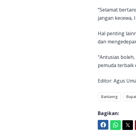
“Selamat bertand
jangan kecewa, In
Hal penting lain
dan mengedepan
“Antusias boleh,
pemuda terbaik d
Editor: Agus Um
Bantaeng
Bupat
Bagikan:
Facebook
WhatsApp
Twitter