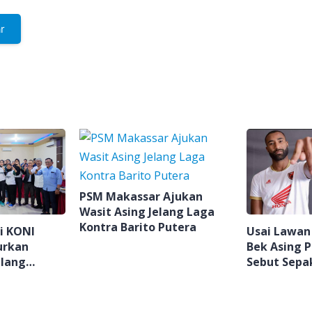
PSM Makassar Ajukan
Wasit Asing Jelang Laga
Kontra Barito Putera
Usai Lawan
i KONI
Bek Asing 
urkan
Sebut Sepa
elang
Indonesia 
prov 2025
Korupsi