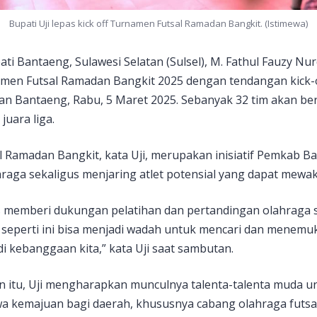
Bupati Uji lepas kick off Turnamen Futsal Ramadan Bangkit. (Istimewa)
ti Bantaeng, Sulawesi Selatan (Sulsel), M. Fathul Fauzy Nurd
n Futsal Ramadan Bangkit 2025 dengan tendangan kick-of
an Bantaeng, Rabu, 5 Maret 2025. Sebanyak 32 tim akan be
uara liga.
 Ramadan Bangkit, kata Uji, merupakan inisiatif Pemkab B
aga sekaligus menjaring atlet potensial yang dapat mewaki
s memberi dukungan pelatihan dan pertandingan olahraga se
seperti ini bisa menjadi wadah untuk mencari dan menemuka
i kebanggaan kita,” kata Uji saat sambutan.
n itu, Uji mengharapkan munculnya talenta-talenta muda u
kemajuan bagi daerah, khususnya cabang olahraga futsal