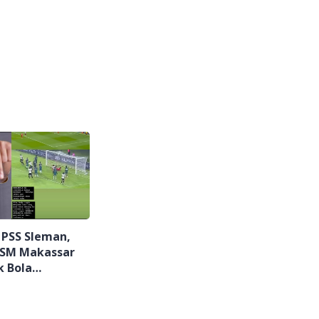
 PSS Sleman,
PSM Makassar
k Bola
Penuh Unsur