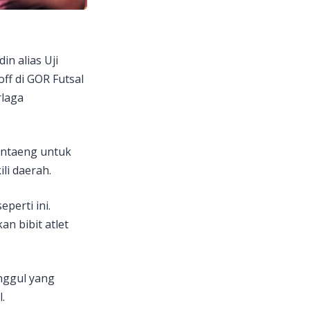
in alias Uji
f di GOR Futsal
rlaga
antaeng untuk
li daerah.
perti ini.
n bibit atlet
nggul yang
.