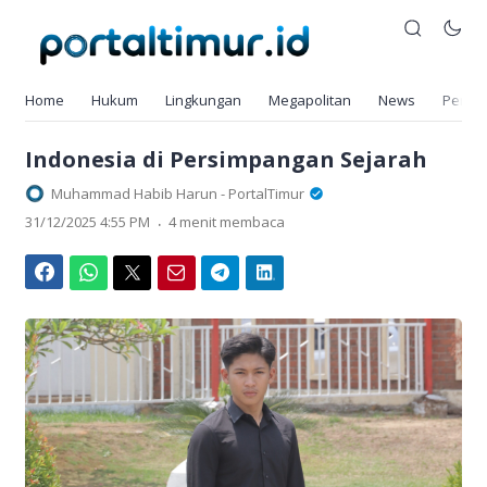
Home
Hukum
Lingkungan
Megapolitan
News
Pendi
Indonesia di Persimpangan Sejarah
Muhammad Habib Harun - PortalTimur
.
31/12/2025 4:55 PM
4 menit membaca
Facebook
WhatsApp
Twitter
Email
Telegram
LinkedIn