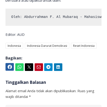
bersuara atau dipaksa untuk diam.
Oleh: Abdurrahman F. Al Mubaraq - Mahasiswa 
Editor: AUD
Indonesia
Indonesia Darurat Demokrasi
Reset Indonesia
Bagikan:
Facebook
WhatsApp
Twitter
Email
Telegram
LinkedIn
Tinggalkan Balasan
Alamat email Anda tidak akan dipublikasikan.
Ruas yang
wajib ditandai
*