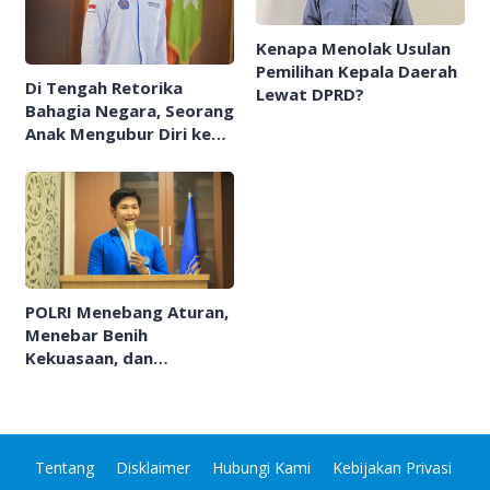
Kenapa Menolak Usulan
Pemilihan Kepala Daerah
Di Tengah Retorika
Lewat DPRD?
Bahagia Negara, Seorang
Anak Mengubur Diri ke
Dalam Sunyi
POLRI Menebang Aturan,
Menebar Benih
Kekuasaan, dan
Menumbuhkan
Ketakutan
Tentang
Disklaimer
Hubungi Kami
Kebijakan Privasi