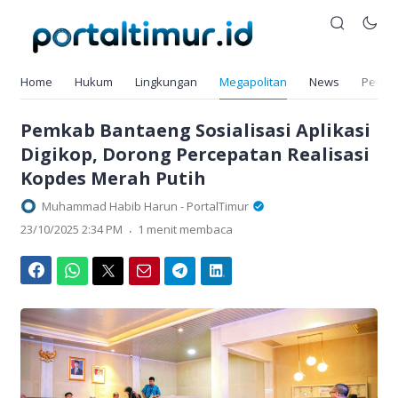
Home
Hukum
Lingkungan
Megapolitan
News
Pendi
Pemkab Bantaeng Sosialisasi Aplikasi
Digikop, Dorong Percepatan Realisasi
Kopdes Merah Putih
Muhammad Habib Harun - PortalTimur
.
23/10/2025 2:34 PM
1 menit membaca
Facebook
WhatsApp
Twitter
Email
Telegram
LinkedIn