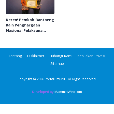
Keren! Pemkab Bantaeng
Raih Penghargaan
Nasional Pelaksana
Pemutakhiran PK-25
Tentang
Disklaimer
Hubungi Kami
Kebijakan Privasi
Sitemap
Copyright © 2026
PortalTimur.ID
. All Right Reserved.
Developed by
MammiriWeb.com