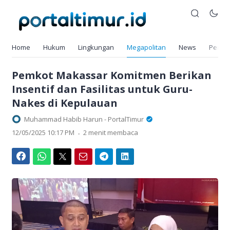
Home
Hukum
Lingkungan
Megapolitan
News
Pendi
Pemkot Makassar Komitmen Berikan
Insentif dan Fasilitas untuk Guru-
Nakes di Kepulauan
Muhammad Habib Harun - PortalTimur
.
12/05/2025 10:17 PM
2 menit membaca
Facebook
WhatsApp
Twitter
Email
Telegram
LinkedIn