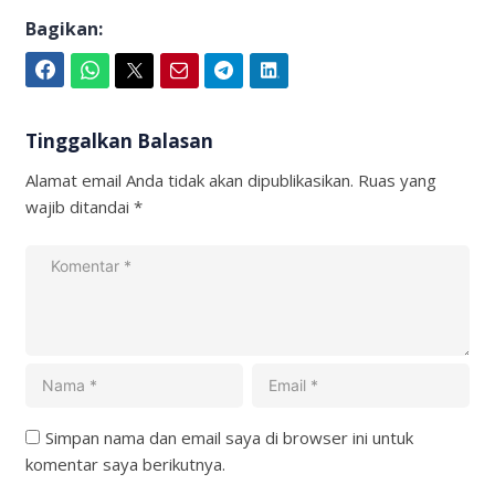
Bagikan:
Facebook
WhatsApp
Twitter
Email
Telegram
LinkedIn
Tinggalkan Balasan
Alamat email Anda tidak akan dipublikasikan.
Ruas yang
wajib ditandai
*
Simpan nama dan email saya di browser ini untuk
komentar saya berikutnya.