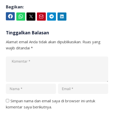
Bagikan:
Facebook
WhatsApp
Twitter
Email
Telegram
LinkedIn
Tinggalkan Balasan
Alamat email Anda tidak akan dipublikasikan.
Ruas yang
wajib ditandai
*
Simpan nama dan email saya di browser ini untuk
komentar saya berikutnya.