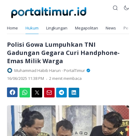
Home
Hukum
Lingkungan
Megapolitan
News
Pendi
Polisi Gowa Lumpuhkan TNI
Gadungan Gegara Curi Handphone-
Emas Milik Warga
Muhammad Habib Harun - PortalTimur
.
16/06/2025 11:38 PM
2 menit membaca
Facebook
WhatsApp
Twitter
Email
Telegram
LinkedIn