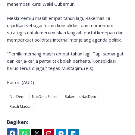
menempati kursi Wakil Gubernur.
Meski Pemilu masih empat tahun lagi, Rakernas ini
dijadikan sebagai forum konsolidasi dan momentum
strategis untuk merumuskan langkah partai kedepan dan
memperkuat soliditas internal menjelang agenda politik.
“Pemilu memang masih empat tahun lagi. Tapi semangat
dan kerja-kerja partai tak boleh berhenti. Konsolidasi
harus terus dijaga,” tegas Mustaqim. (Rls)
Editor: (AUD)
NasDem
NasDem Sulsel
Rakernas NasDem
Rusdi Masse
Bagikan:
Facebook
WhatsApp
Twitter
Email
Telegram
LinkedIn