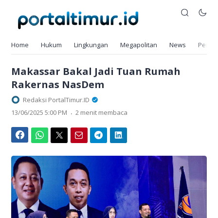
Home
Hukum
Lingkungan
Megapolitan
News
Pendi
Makassar Bakal Jadi Tuan Rumah
Rakernas NasDem
Redaksi PortalTimur.ID
.
13/06/2025 5:00 PM
2 menit membaca
Facebook
WhatsApp
Twitter
Email
Telegram
LinkedIn