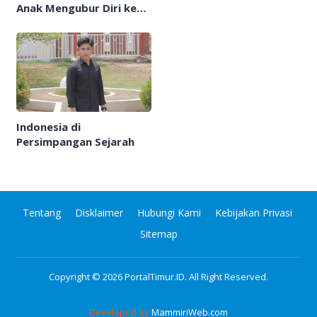
Anak Mengubur Diri ke
Dalam Sunyi
Indonesia di
Persimpangan Sejarah
Tentang
Disklaimer
Hubungi Kami
Kebijakan Privasi
Sitemap
Copyright © 2026
PortalTimur.ID
. All Right Reserved.
Developed by
MammiriWeb.com