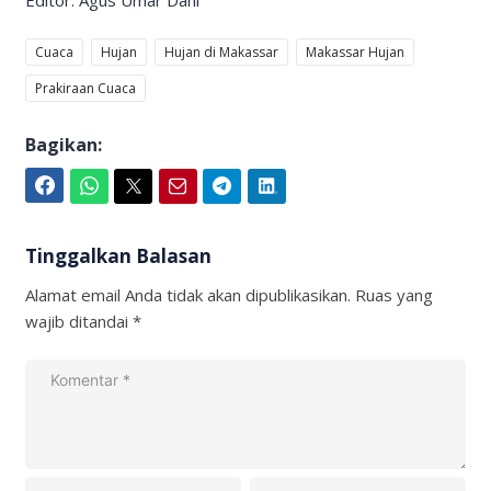
Cuaca
Hujan
Hujan di Makassar
Makassar Hujan
Prakiraan Cuaca
Bagikan:
Facebook
WhatsApp
Twitter
Email
Telegram
LinkedIn
Tinggalkan Balasan
Alamat email Anda tidak akan dipublikasikan.
Ruas yang
wajib ditandai
*