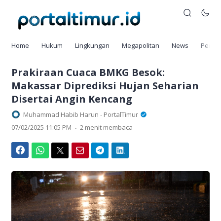
Home
Hukum
Lingkungan
Megapolitan
News
Pendi
Prakiraan Cuaca BMKG Besok:
Makassar Diprediksi Hujan Seharian
Disertai Angin Kencang
Muhammad Habib Harun - PortalTimur
.
07/02/2025 11:05 PM
2 menit membaca
Facebook
WhatsApp
Twitter
Email
Telegram
LinkedIn