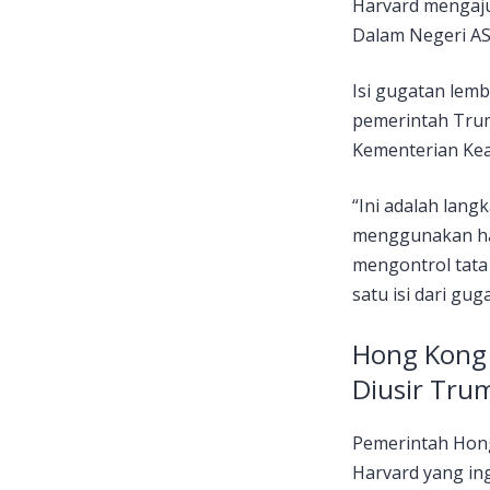
Harvard mengaju
Dalam Negeri AS
Isi gugatan lemb
pemerintah Trum
Kementerian Ke
“Ini adalah lang
menggunakan ha
mengontrol tata 
satu isi dari gug
Hong Kong 
Diusir Tru
Pemerintah Hon
Harvard yang ing