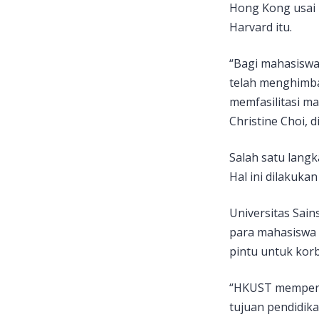
Hong Kong usai 
Harvard itu.
“Bagi mahasiswa 
telah menghimba
memfasilitasi m
Christine Choi, d
Salah satu langk
Hal ini dilakuka
Universitas Sai
para mahasiswa 
pintu untuk kor
“HKUST memperlu
tujuan pendidik