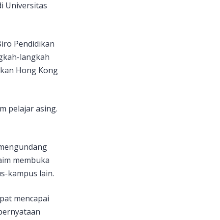
 Universitas
Biro Pendidikan
ngkah-langkah
dikan Hong Kong
 pelajar asing.
i mengundang
klaim membuka
s-kampus lain.
apat mencapai
pernyataan