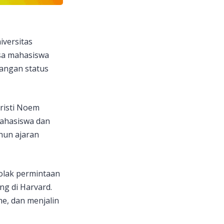
iversitas
sa mahasiswa
langan status
risti Noem
ahasiswa dan
hun ajaran
olak permintaan
ng di Harvard.
, dan menjalin