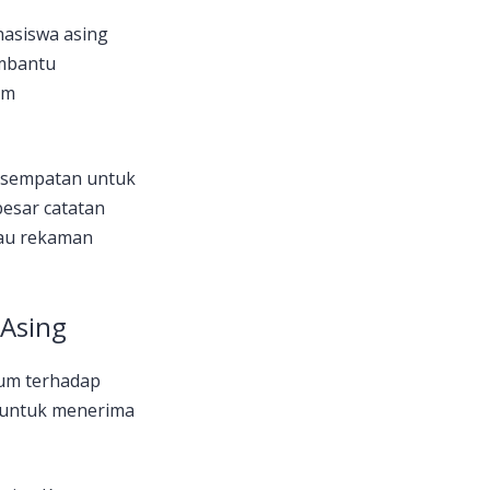
hasiswa asing
embantu
am
esempatan untuk
esar catatan
tau rekaman
 Asing
kum terhadap
d untuk menerima