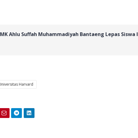
MK Ahlu Suffah Muhammadiyah Bantaeng Lepas Siswa I
Universitas Harvard
Email
Telegram
LinkedIn