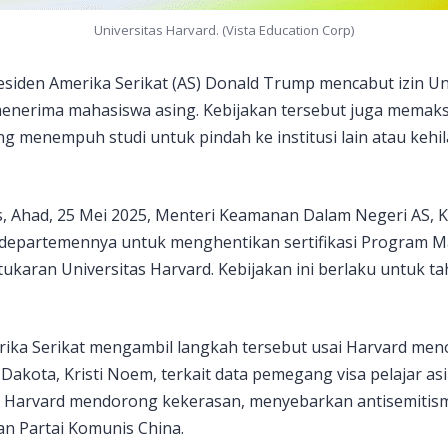
Universitas Harvard. (Vista Education Corp)
esiden Amerika Serikat (AS) Donald Trump mencabut izin Un
enerima mahasiswa asing. Kebijakan tersebut juga memak
g menempuh studi untuk pindah ke institusi lain atau kehi
s, Ahad, 25 Mei 2025, Menteri Keamanan Dalam Negeri AS, K
departemennya untuk menghentikan sertifikasi Program M
karan Universitas Harvard. Kebijakan ini berlaku untuk ta
ika Serikat mengambil langkah tersebut usai Harvard men
akota, Kristi Noem, terkait data pemegang visa pelajar asi
Harvard mendorong kekerasan, menyebarkan antisemitisme
an Partai Komunis China.