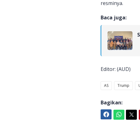
resminya.
Baca juga:
S
Editor: (AUD)
AS
Trump
Bagikan:
Facebook
WhatsApp
Twitter