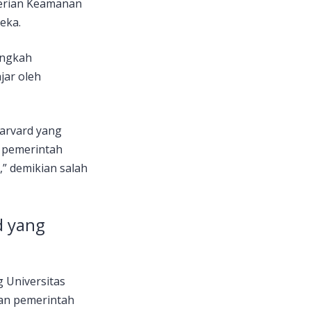
terian Keamanan
eka.
angkah
jar oleh
Harvard yang
 pemerintah
,” demikian salah
d yang
Universitas
kan pemerintah