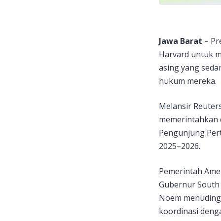
Jawa Barat
– Pr
Harvard untuk m
asing yang sedan
hukum mereka.
Melansir Reuter
memerintahkan 
Pengunjung Pertu
2025–2026.
Pemerintah Amer
Gubernur South D
Noem menuding 
koordinasi deng