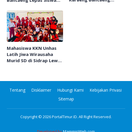
Kembali Hidup Lewat
Ikuti Prakerin
Aisyiyah
Mahasiswa KKN Unhas
Latih Jiwa Wirausaha
Murid SD di Sidrap Lewat
Kerajinan Tangan
Tentang
Disklaimer
Hubungi Kami
Kebijakan Privasi
Sitemap
Copyright © 2026
PortalTimur.ID
. All Right Reserved.
Developed by
MammiriWeb.com