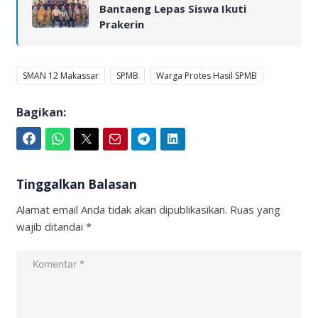
Bantaeng Lepas Siswa Ikuti
Prakerin
SMAN 12 Makassar
SPMB
Warga Protes Hasil SPMB
Bagikan:
Facebook
WhatsApp
Twitter
Email
Telegram
LinkedIn
Tinggalkan Balasan
Alamat email Anda tidak akan dipublikasikan.
Ruas yang
wajib ditandai
*