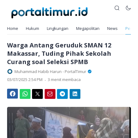
Home
Hukum
Lingkungan
Megapolitan
News
Pendi
Warga Antang Geruduk SMAN 12
Makassar, Tuding Pihak Sekolah
Curang soal Seleksi SPMB
Muhammad Habib Harun - PortalTimur
.
03/07/2025 2:54 PM
3 menit membaca
Facebook
WhatsApp
Twitter
Email
Telegram
LinkedIn