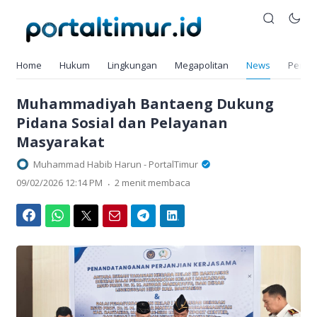
Home
Hukum
Lingkungan
Megapolitan
News
Pendi
Muhammadiyah Bantaeng Dukung
Pidana Sosial dan Pelayanan
Masyarakat
Muhammad Habib Harun - PortalTimur
.
09/02/2026 12:14 PM
2 menit membaca
Facebook
WhatsApp
Twitter
Email
Telegram
LinkedIn