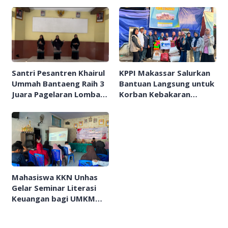
Santri Pesantren Khairul
KPPI Makassar Salurkan
Ummah Bantaeng Raih 3
Bantuan Langsung untuk
Juara Pagelaran Lomba
Korban Kebakaran
HUT RI Ke-81
Mangarabombang
Mahasiswa KKN Unhas
Gelar Seminar Literasi
Keuangan bagi UMKM
Desa Talumae