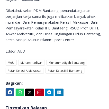
Diketahui, selain PDM Bantaeng, penandatanganan
perjanjian kerja sama itu juga melibatkan banyak pihak,
mulai dari Balai Pemasyarakatan Kelas I Makassar, Balai
Pemasyarakatan Kelas II B Bantaeng, RSUD Prof. Dr. H.
Anwar Makkatutu, dan Dinas Lingkungan Hidup Bantaeng,
serta Masjid An-Nur Islamic Sport Center.
Editor: AUD
MoU
Muhammadiyah
Muhammadiyah Bantaeng
Rutan Kelas I A Makassar
Rutan Kelas II B Bantaeng
Bagikan:
Facebook
WhatsApp
Twitter
Email
Telegram
LinkedIn
Tinggalkan Balasan